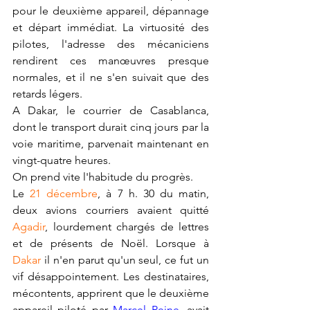
pour le deuxième appareil, dépannage 
et départ immédiat. La virtuosité des 
pilotes, l'adresse des mécaniciens 
rendirent ces manœuvres presque 
normales, et il ne s'en suivait que des 
retards légers.
A Dakar, le courrier de Casablanca, 
dont le transport durait cinq jours par la 
voie maritime, parvenait maintenant en 
vingt-quatre heures.
On prend vite l'habitude du progrès.
Le 
21 décembre
, à 7 h. 30 du matin, 
deux avions courriers avaient quitté 
Agadir
, lourdement chargés de lettres 
et de présents de Noël. Lorsque à 
Dakar
 il n'en parut qu'un seul, ce fut un 
vif désappointement. Les destinataires, 
mécontents, apprirent que le deuxième 
appareil piloté par 
Marcel Reine
, avait 