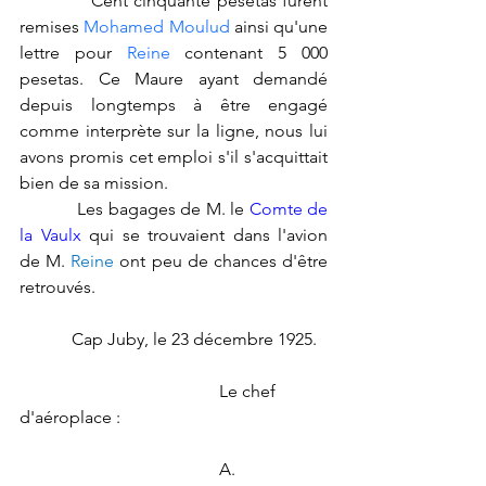
            Cent cinquante pesetas furent 
remises 
Mohamed Moulud
 ainsi qu'une 
lettre pour 
Reine
 contenant 5 000 
pesetas. Ce Maure ayant demandé 
depuis longtemps à être engagé 
comme interprète sur la ligne, nous lui 
avons promis cet emploi s'il s'acquittait 
bien de sa mission.
            Les bagages de M. le 
Comte de 
la Vaulx
 qui se trouvaient dans l'avion 
de M. 
Reine
 ont peu de chances d'être 
retrouvés.
            Cap Juby, le 23 décembre 1925.
                                              Le chef 
d'aéroplace :
                                              A. 