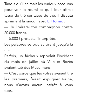
Tandis qu'il calmait les curieux accourus 
pour voir le roumi et qu'il leur offrait 
tasse de thé sur tasse de thé, il discuta 
âprement la rançon avec 
El Homic
 :
— Je libérerai ton compagnon contre 
20.000 francs.
— 5.000 ! protesta l'interprète.
Les palabres se poursuivirent jusqu'à la 
nuit.
Parfois, un fâcheux rappelait l'incident 
du mois de juillet où Ville et Rozès 
avaient tué des Musulmans.
— C'est parce que les vôtres avaient tiré 
les premiers, faisait expliquer Reine, 
nous n'avons aucun intérêt à vous 
tuer…
— Ni vous non plus à nous massacrer, 
ajoutait-il prudemment.
Sur ces entrefaites, les fils de 