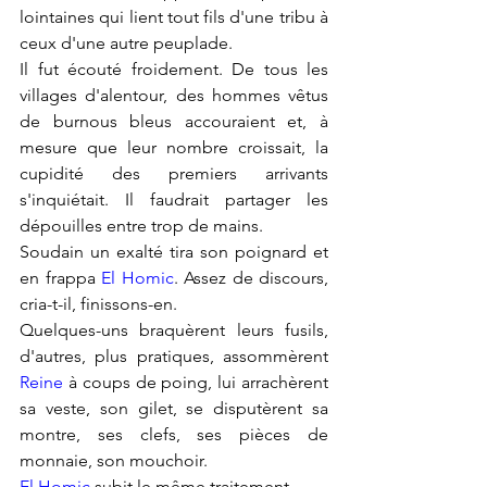
lointaines qui lient tout fils d'une tribu à 
ceux d'une autre peuplade.
Il fut écouté froidement. De tous les 
villages d'alentour, des hommes vêtus 
de burnous bleus accouraient et, à 
mesure que leur nombre croissait, la 
cupidité des premiers arrivants 
s'inquiétait. Il faudrait partager les 
dépouilles entre trop de mains.
Soudain un exalté tira son poignard et 
en frappa 
El Homic
. Assez de discours, 
cria-t-il, finissons-en.
Quelques-uns braquèrent leurs fusils, 
d'autres, plus pratiques, assommèrent 
Reine
 à coups de poing, lui arrachèrent 
sa veste, son gilet, se disputèrent sa 
montre, ses clefs, ses pièces de 
monnaie, son mouchoir.
El Homic
 subit le même traitement.