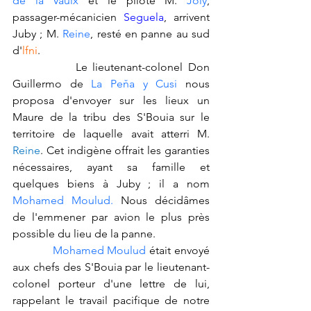
de la Vaulx
 et le pilote M. 
Joly
, 
passager-mécanicien 
Seguela
, arrivent 
Juby ; M. 
Reine
, resté en panne au sud 
d'
lfni
.
            Le lieutenant-colonel Don 
Guillermo de 
La Peňa y Cusi
 nous 
proposa d'envoyer sur les lieux un 
Maure de la tribu des S'Bouia sur le 
territoire de laquelle avait atterri M. 
Reine
. Cet indigène offrait les garanties 
nécessaires, ayant sa famille et 
quelques biens à Juby ; il a nom
Mohamed Moulud.
 Nous décidâmes 
de l'emmener par avion le plus près 
possible du lieu de la panne.
 Mohamed Moulud 
était envoyé 
aux chefs des S'Bouia par le lieutenant-
colonel porteur d'une lettre de lui, 
rappelant le travail pacifique de notre 