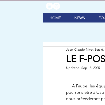
HOME
NEWS
FO
Jean-Claude Nivet
Sep 6,
LE F-PO
Updated:
Sep 13, 2025
     À l’aube, les équipages sont d’humeur gaie : pas de nuages, petite brise. Ce soir, nous 
pourrons être à Cap 
nous précéderont par 