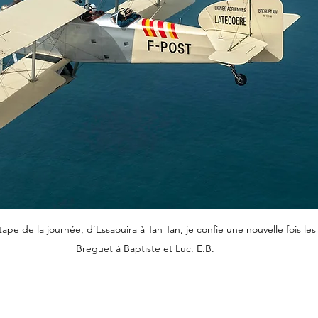
ape de la journée, d’Essaouira à Tan Tan, je confie une nouvelle fois 
Breguet à Baptiste et Luc. E.B.